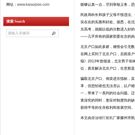
网址：
www.kaiaojixie.com
能够认真一点，尽到审核义务，恐
民政局科长和孩子父母不惜违法、
搜索 Search
实在在的实惠和好处。据悉，在沈
京高考，就能以低的分数进入好的
——几乎所有的国家部委在京的岗
北京户口如此多娇，难怪会引无数
在网上买到了北京户口，后因卖户
报》2013年曾报道，北京男子张
位，甚至解决北京户口，生意那是
骗取北京户口、倒卖进京指标，其
革，但恐怕谁也无法否认，以户籍
一，带来了一系列的社会问题。迁
查深究的同时，更应对制度性的缺
获得平等的生存权利和发展空间。
本文由
柴油锤打桩机
厂家滕州市凯