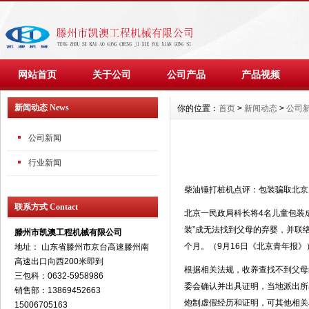
网站首页
关于公司
公司产品
产品视频
新闻动态 News
你的位置：
首页
>
新闻动态
>
公司
公司新闻
行业新闻
柴油锤打桩机点评：包装骗取北京
联系方式 Contact
北京一民政局科长将4名儿童包装
装”成无法找到父母的弃婴，并联
滕州市凯澳工程机械有限公司
个月。（9月16日《北京青年报》
地址： 山东省滕州市京台高速滕州南
高速出口向西200米即到
根据相关法规，收养查找不到父母
三包科：0632-5958986
委会确认并出具证明，当地派出所
销售部：13869452663
炮制虚假经历和证明，可其他相关
15006705163