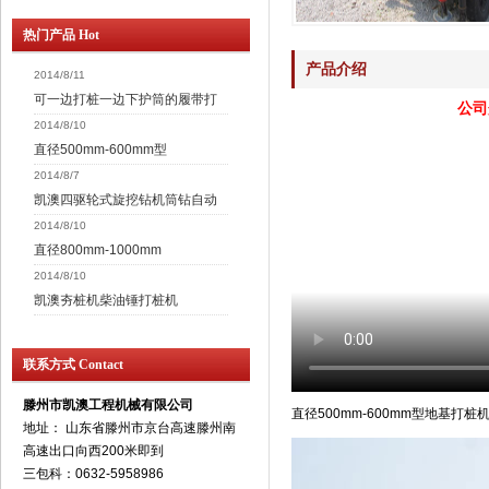
热门产品 Hot
产品介绍
2014/8/11
可一边打桩一边下护筒的履带打
公司
2014/8/10
直径500mm-600mm型
2014/8/7
凯澳四驱轮式旋挖钻机筒钻自动
2014/8/10
直径800mm-1000mm
2014/8/10
凯澳夯桩机柴油锤打桩机
联系方式 Contact
滕州市凯澳工程机械有限公司
直径500mm-600mm型地基打
地址： 山东省滕州市京台高速滕州南
高速出口向西200米即到
三包科：0632-5958986