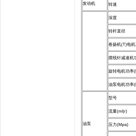
发动机
转速
深度
转杆直径
卷扬机(T)电机
摆线针减速机功
旋转电机功率(k
油泵电机功率(k
型号
流量(ml|r)
油泵
压力(Mpa)