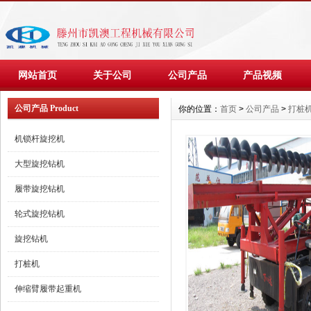
网站首页
关于公司
公司产品
产品视频
公司产品 Product
你的位置：
首页
>
公司产品
>
打桩
机锁杆旋挖机
大型旋挖钻机
履带旋挖钻机
轮式旋挖钻机
旋挖钻机
打桩机
伸缩臂履带起重机