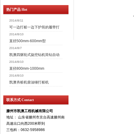
热门产品 Hot
2014/8/11
可一边打桩一边下护筒的履带打
2014/8/10
直径500mm-600mm型
2014/8/7
凯澳四驱轮式旋挖钻机筒钻自动
2014/8/10
直径800mm-1000mm
2014/8/10
凯澳夯桩机柴油锤打桩机
联系方式 Contact
滕州市凯澳工程机械有限公司
地址： 山东省滕州市京台高速滕州南
高速出口向西200米即到
三包科：0632-5958986